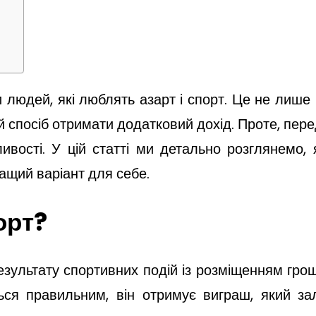
людей, які люблять азарт і спорт. Це не лише 
 спосіб отримати додатковий дохід. Проте, пере
ливості. У цій статті ми детально розглянемо, 
ащий варіант для себе.
орт?
зультату спортивних подій із розміщенням грошо
я правильним, він отримує виграш, який зал