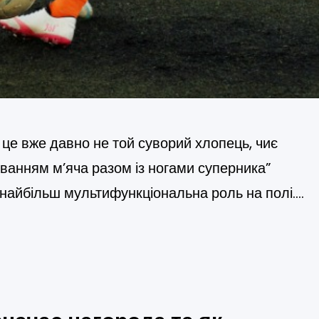
це вже давно не той суворий хлопець, чиє
анням м’яча разом із ногами суперника”
 найбільш мультифункціональна роль на полі.
має поєднувати в собі витривалість марафонця,
 чуття вінгера. Фактично, це гібридний гравець,