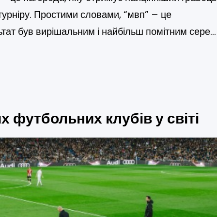
 турніру. Простими словами, “мвп” – це
ьтат був вирішальним і найбільш помітним серед
користовується в командних видах спорту:
ериканському футболі, бейсболі, але сьогодні він
 футбольних клубів у світі