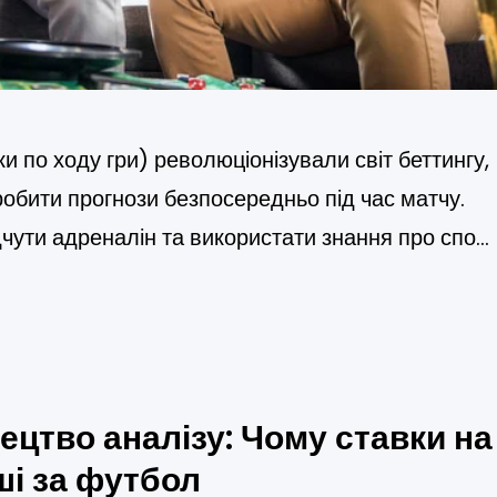
ки по ходу гри) революціонізували світ беттингу,
обити прогнози безпосередньо під час матчу.
чути адреналін та використати знання про спор
ьному часі. На відміну від традиційних ставок,
ку події, оперативні ставки залишаються
тчу.…
ецтво аналізу: Чому ставки на
ші за футбол