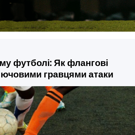
му футболі: Як флангові
лючовими гравцями атаки