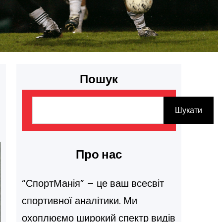
Пошук
П
Шукати
о
ш
у
Про нас
к
“СпортМанія” – це ваш всесвіт
спортивної аналітики. Ми
охоплюємо широкий спектр видів