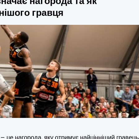
значає нагорода та як
нішого гравця
 це нагорода, яку отримує найцінніший гравець