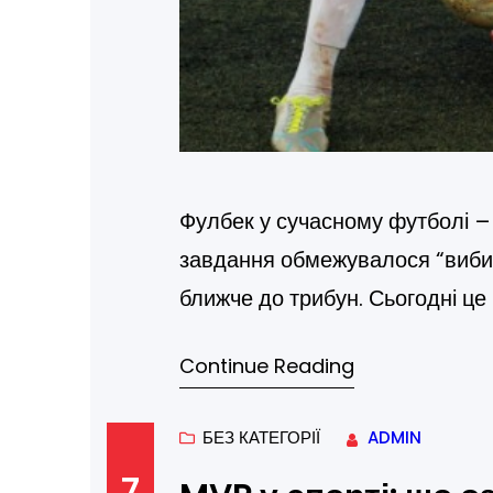
Фулбек у сучасному футболі – 
завдання обмежувалося “вибив
ближче до трибун. Сьогодні це
Крайній захисник у 2026 році 
Continue Reading
техніку плеймейкера та гольове
який відповідає за…
БЕЗ КАТЕГОРІЇ
ADMIN
7