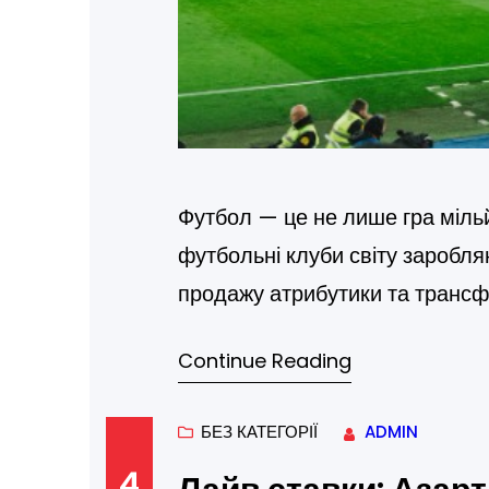
Футбол — це не лише гра мільйо
футбольні клуби світу заробля
продажу атрибутики та трансф
футбольних клубів світу, які 
Continue Reading
міць. У таблиці нижче показан
фінансовими та маркетингови
БЕЗ КАТЕГОРІЇ
ADMIN
4