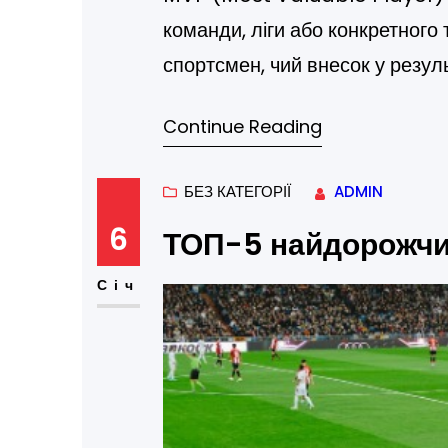
команди, ліги або конкретного
спортсмен, чий внесок у резул
усіх інших. Термін активно ви
Continue Reading
баскетболі, футболі, хокеї, ам
усе частіше з’являється й у…
БЕЗ КАТЕГОРІЇ
ADMIN
6
ТОП-5 найдорожчих
Січ