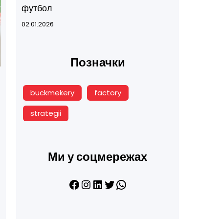
футбол
02.01.2026
Позначки
buckmekery
factory
strategii
Ми у соцмережах
Facebook
Instagram
LinkedIn
Twitter
WhatsApp