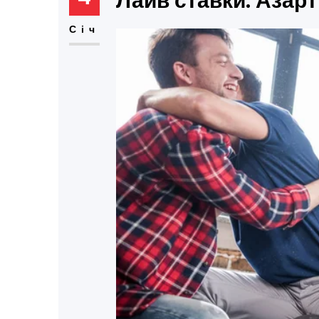
Лайв ставки: Азарт
Січ