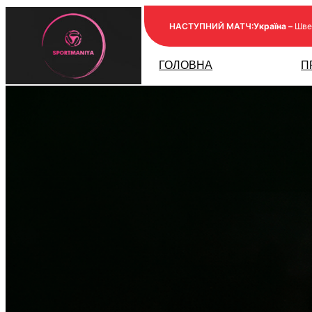
Перейти
НАСТУПНИЙ МАТЧ:
Україна –
Шве
до
вмісту
ГОЛОВНА
П