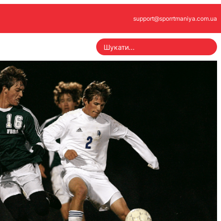
support@sporrtmaniya.com.ua
S
e
a
r
c
h