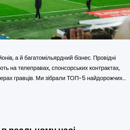
нів, а й багатомільярдний бізнес. Провідні
ють на телеправах, спонсорських контрактах,
ерах гравців. Ми зібрали ТОП-5 найдорожчих
поєднують спортивні досягнення та фінансову
о, як клуби з ТОП-5 оцінюються за основними
ми показниками. Клуб…