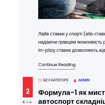
Лайв ставки у спорті (або став
надаючи гравцям можливість р
In-play ставки дозволяють від
для отримання прибутку в реал
Continue Reading
які приймаються лише до почат
активними протягом усього ма
БЕЗ КАТЕГОРІЇ
ADMIN
2
Формула-1 як мист
автоспорт складні
Січ