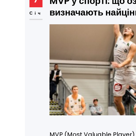
MVP у спорті: що о
визначають найцін
Січ
MVP (Most Valuable Player) –