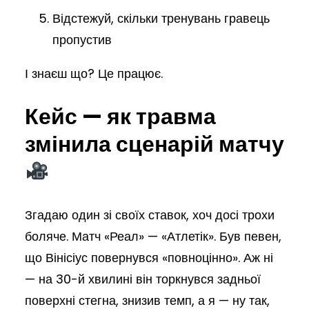
Відстежуй, скільки тренувань гравець
пропустив
І знаєш що? Це працює.
Кейс — як травма
змінила сценарій матчу
Згадаю один зі своїх ставок, хоч досі трохи
боляче. Матч «Реал» — «Атлетік». Був певен,
що Вінісіус повернувся «повноцінно». Аж ні
— на 30-й хвилині він торкнувся задньої
поверхні стегна, знизив темп, а я — ну так,