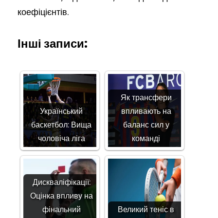
коефіцієнтів.
Інші записи:
Як трансфери
Український
впливають на
баскетбол: Вища
баланс сил у
чоловіча ліга
команді
Дискваліфікації:
Оцінка впливу на
фінальний
Великий теніс в