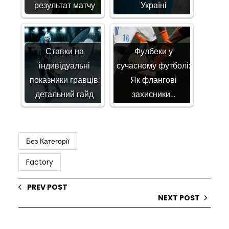
результат матчу
Україні
Ставки на
Фулбеки у
індивідуальні
сучасному футболі:
показники гравців:
Як флангові
детальний гайд
захисники…
Без Категорії
Factory
PREV POST
NEXT POST