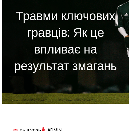
c
Травми ключових
h
гравців: Як це
впливає на
результат змагань
ADMIN
05.11.2025