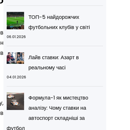
ТОП-5 найдорожчих
футбольних клубів у світі
ов
06.01.2026
ен
ів
Лайв ставки: Азарт в
реальному часі
04.01.2026
Формула-1 як мистецтво
у,
аналізу: Чому ставки на
ів
автоспорт складніші за
футбол