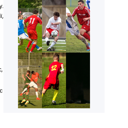
у.
ї,
,
с