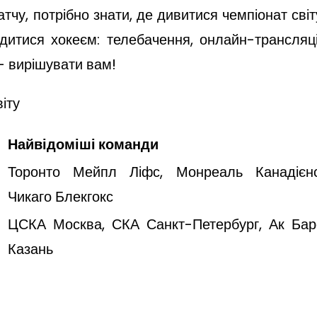
чу, потрібно знати, де дивитися чемпіонат світ
одитися хокеєм: телебачення, онлайн-трансляці
 – вирішувати вам!
іту
Найвідоміші команди
Торонто Мейпл Ліфс, Монреаль Канадієнс
Чикаго Блекгокс
ЦСКА Москва, СКА Санкт-Петербург, Ак Бар
Казань