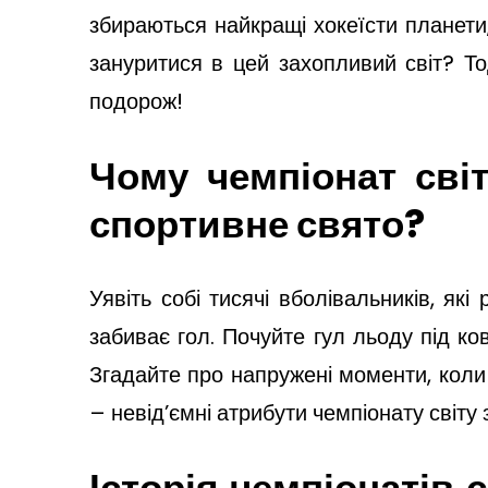
збираються найкращі хокеїсти планети,
зануритися в цей захопливий світ? Т
подорож!
Чому чемпіонат сві
спортивне свято?
Уявіть собі тисячі вболівальників, як
забиває гол. Почуйте гул льоду під ко
Згадайте про напружені моменти, коли 
– невід’ємні атрибути чемпіонату світу 
Історія чемпіонатів 