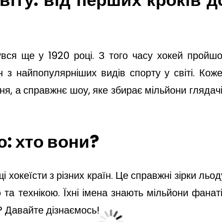
увся ще у 1920 році. З того часу хокей пройш
 з найпопулярніших видів спорту у світі. Кож
ня, а справжнє шоу, яке збирає мільйони глядач
ю: хто вони?
 хокеїсти з різних країн. Це справжні зірки льод
та технікою. Їхні імена знають мільйони фанат
і? Давайте дізнаємось!