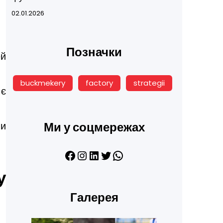
02.01.2026
Позначки
ей
buckmekery
factory
strategii
 є
ли
Ми у соцмережах
Facebook
Instagram
LinkedIn
Twitter
WhatsApp
у
Галерея