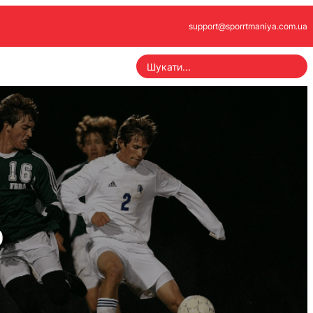
support@sporrtmaniya.com.ua
S
e
a
r
c
h
ю