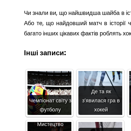
Чи знали ви, що найшвидша шайба в іст
Або те, що найдовший матч в історії ч
багато інших цікавих фактів роблять х
Інші записи:
Де та як
Чемпіонат світу з
з’явилася гра в
футболу
хокей
Мистецтво