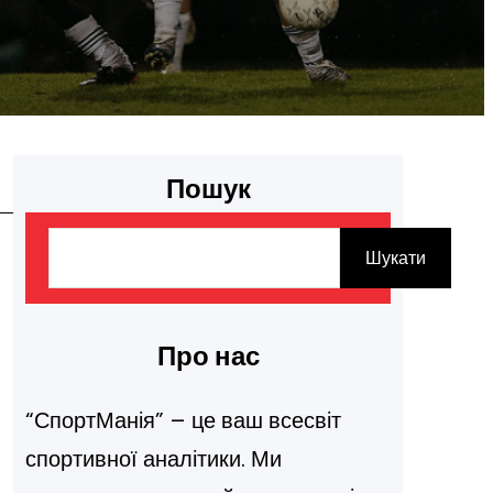
Пошук
П
Шукати
о
ш
у
Про нас
к
“СпортМанія” – це ваш всесвіт
спортивної аналітики. Ми