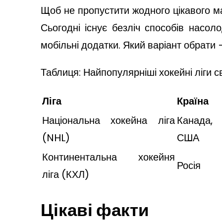
Щоб не пропустити жодного цікавого мат
Сьогодні існує безліч способів насол
мобільні додатки. Який варіант обрати
Таблиця: Найпопулярніші хокейні ліги св
Ліга
Країна
Національна хокейна ліга
Канада,
(NHL)
США
Континентальна хокейня
Росія
ліга (КХЛ)
Цікаві факти