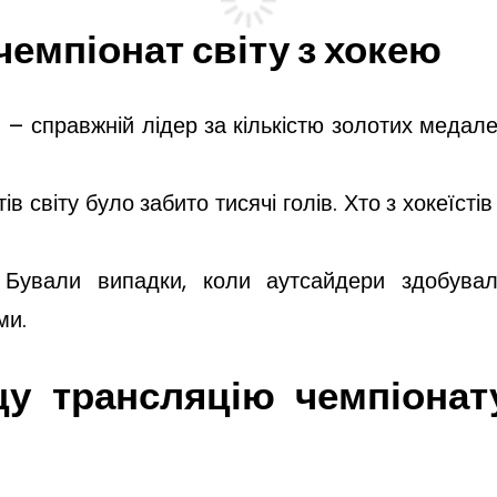
чемпіонат світу з хокею
 – справжній лідер за кількістю золотих медал
ів світу було забито тисячі голів. Хто з хокеїстів
: Бували випадки, коли аутсайдери здобува
ми.
у трансляцію чемпіонат