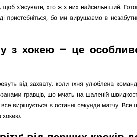
 щоб з’ясувати, хто ж з них найсильніший. Гото
оді пристебніться, бо ми вирушаємо в незабут
ту з хокею – це особлив
і ревуть від захвату, коли їхня улюблена коман
взанами гравців, що мчать на шаленій швидкост
все вирішується в останні секунди матчу. Все 
з хокею.
світу: від перших кроків д