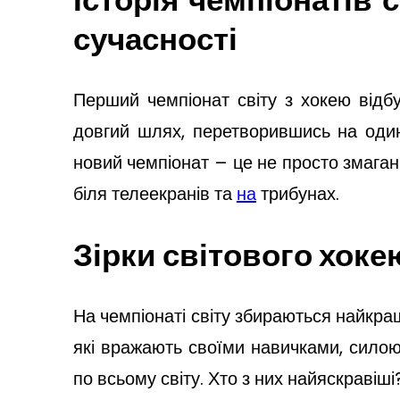
сучасності
Перший чемпіонат світу з хокею відб
довгий шлях, перетворившись на один
новий чемпіонат – це не просто змаган
біля телеекранів та
на
трибунах.
Зірки світового хоке
На чемпіонаті світу збираються найкращі
які вражають своїми навичками, силою 
по всьому світу. Хто з них найяскравіш