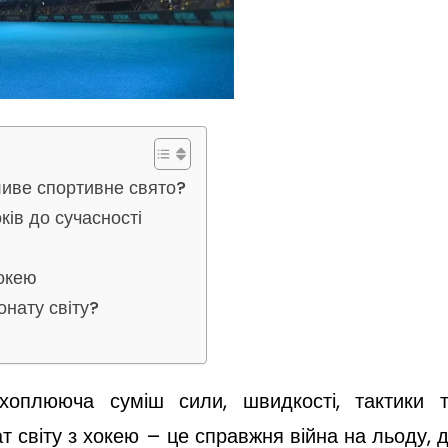
ливе спортивне свято?
оків до сучасності
хокею
нату світу?
оплююча суміш сили, швидкості, тактики 
т світу з хокею – це справжня війна на льоду, 