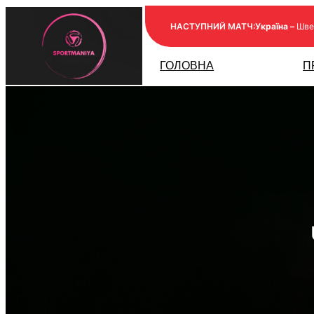
Перейти
НАСТУПНИЙ МАТЧ:
Україна –
Шве
до
вмісту
ГОЛОВНА
П