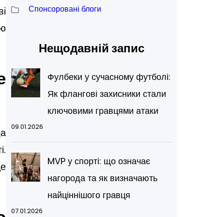
Спонсоровані блоги
ві
ню
Нещодавній запис
е
Фулбеки у сучасному футболі:
Як флангові захисники стали
ключовими гравцями атаки
09.01.2026
да
і.
MVP у спорті: що означає
це
нагорода та як визначають
найціннішого гравця
о
07.01.2026